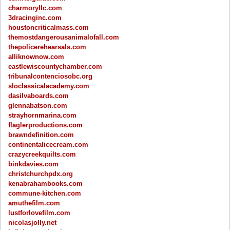
charmoryllc.com
3dracinginc.com
houstoncriticalmass.com
themostdangerousanimalofall.com
thepolicerehearsals.com
alliknownow.com
eastlewiscountychamber.com
tribunalcontenciosobc.org
sloclassicalacademy.com
dasilvaboards.com
glennabatson.com
strayhornmarina.com
flaglerproductions.com
brawndefinition.com
continentalicecream.com
crazycreekquilts.com
binkdavies.com
christchurchpdx.org
kenabrahambooks.com
commune-kitchen.com
amuthefilm.com
lustforlovefilm.com
nicolasjolly.net