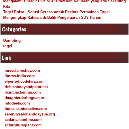
Mengalami Energi: Live SGP Draw dan Keluaran yang ada Sekeliling
Kita
Togel Pulsa : Solusi Cerdas untuk Pecinta Permainan Togel
Mengungkap Rahasia di Balik Pengeluaran SDY Harian
Categories
Gambling
togel
Link
missclaireshay.com
limras-india.com
elperiodicodelara.com
richiesbodyandpaint.net
licindiachennai.com
daughterdarlings.com
infodeets.com
hotsalsainteractive.com
serenitysalonanddayspa.org
cedarcafeonline.com
acfurnituregiant.com