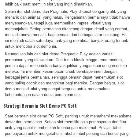
lebih baik saat memilih slot yang ingin dimainkan.
Selain itu, slot demo dari Pragmatic Play dikenal dengan grafik yang
menarik dan animasi yang halus. Pengalaman bermainnya tidak hanya
menyenangkan, tetapi juga memberikan impresi visual yang
memanjakan. Setiap permainan dirancang dengan detail yang cermat,
menjadikannya menarik bagi pemain dari berbagai latar belakang. Hal
ini menjadi salah satu daya tarik yang membuat banyak orang tertarik
untuk mencoba slot demo ini.
Keunggulan lain dari slot demo Pragmatic Play adalah variasi
permainan yang ditawarkan. Dari tema klasik hingga tema modern,
pemain dapat menemukan banyak pilihan yang sesuai dengan selera
mereka. Ini memberi kesempatan untuk bereksperimen dengan
berbagai jenis permainan, sehingga pemain dapat menemukan slot
yang paling cocok dan menghibur bagi mereka. Dengan begitu, slot
demo menjadi alat yang sangat berguna untuk menemukan
keberuntungan dalam dunia permainan slot.
Strategi Bermain Slot Demo PG Soft
Saat bermain slot demo PG Soft, penting untuk memahami mekanisme
dasar dari permainan. Setiap slot memiliki pola pembayaran dan fitur
unik yang dapat memberikan keuntungan maksimal. Pelajari tabel
pembayaran untuk mengetahui simbol-simbol penting dan bonus yang