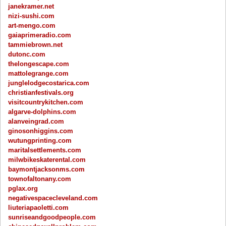
janekramer.net
nizi-sushi.com
art-mengo.com
gaiaprimeradio.com
tammiebrown.net
dutonc.com
thelongescape.com
mattolegrange.com
junglelodgecostarica.com
christianfestivals.org
visitcountrykitchen.com
algarve-dolphins.com
alanveingrad.com
ginosonhiggins.com
wutungprinting.com
maritalsettlements.com
milwbikeskaterental.com
baymontjacksonms.com
townofaltonany.com
pglax.org
negativespacecleveland.com
liuteriapaoletti.com
sunriseandgoodpeople.com