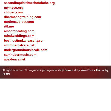
secondbaptistchurchofolathe.org
mymseo.org
chhpac.com
dharmadogtraining.com
motionaudiotx.com
rttl.me
rescomheating.com
mimiweddings.com
besthostinnkansascity.com
smithdentalcare.net
undergroundmusiccafe.com
samhubermusic.com
apexfence.net
All rights reserved © programmingassignmentshelp
Powered by WordPress
Theme by
SEOS