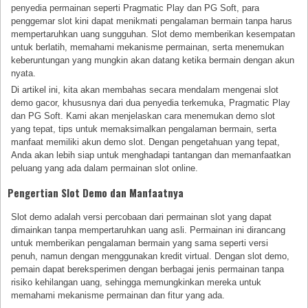
penyedia permainan seperti Pragmatic Play dan PG Soft, para
penggemar slot kini dapat menikmati pengalaman bermain tanpa harus
mempertaruhkan uang sungguhan. Slot demo memberikan kesempatan
untuk berlatih, memahami mekanisme permainan, serta menemukan
keberuntungan yang mungkin akan datang ketika bermain dengan akun
nyata.
Di artikel ini, kita akan membahas secara mendalam mengenai slot
demo gacor, khususnya dari dua penyedia terkemuka, Pragmatic Play
dan PG Soft. Kami akan menjelaskan cara menemukan demo slot
yang tepat, tips untuk memaksimalkan pengalaman bermain, serta
manfaat memiliki akun demo slot. Dengan pengetahuan yang tepat,
Anda akan lebih siap untuk menghadapi tantangan dan memanfaatkan
peluang yang ada dalam permainan slot online.
Pengertian Slot Demo dan Manfaatnya
Slot demo adalah versi percobaan dari permainan slot yang dapat
dimainkan tanpa mempertaruhkan uang asli. Permainan ini dirancang
untuk memberikan pengalaman bermain yang sama seperti versi
penuh, namun dengan menggunakan kredit virtual. Dengan slot demo,
pemain dapat bereksperimen dengan berbagai jenis permainan tanpa
risiko kehilangan uang, sehingga memungkinkan mereka untuk
memahami mekanisme permainan dan fitur yang ada.