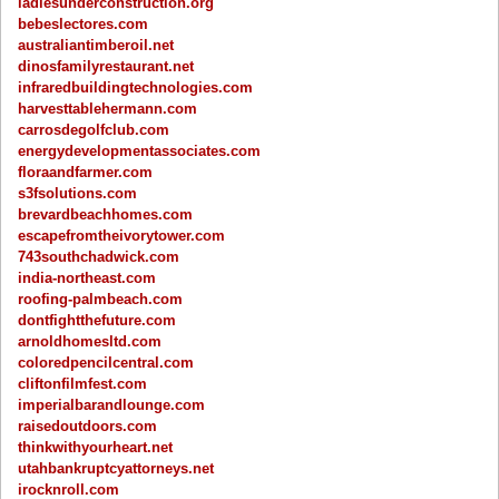
ladiesunderconstruction.org
bebeslectores.com
australiantimberoil.net
dinosfamilyrestaurant.net
infraredbuildingtechnologies.com
harvesttablehermann.com
carrosdegolfclub.com
energydevelopmentassociates.com
floraandfarmer.com
s3fsolutions.com
brevardbeachhomes.com
escapefromtheivorytower.com
743southchadwick.com
india-northeast.com
roofing-palmbeach.com
dontfightthefuture.com
arnoldhomesltd.com
coloredpencilcentral.com
cliftonfilmfest.com
imperialbarandlounge.com
raisedoutdoors.com
thinkwithyourheart.net
utahbankruptcyattorneys.net
irocknroll.com