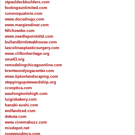
stpauldeckbuilders.com
footingsunlimited.com
runsnoqualmie.com
www.docsdrugs.com
www.margiesdiner.com
fdlchowder.com
www.needlepointsltd.com
bullandbirdsteakhouse.com
lascolinasplasticsurgery.com
www.cliftonheritage.org
sma43.org
remodelingchicagoonline.com
brentwoodyogacenter.com
www.tiptonlandscaping.com
steppingupstewardship.org
ccvoptica.com
washingtonlehigh.com
luigisbakery.com
hanabi-sushi.com
wolfandzed.com
dekuta.com
www.cinemabuzz.com
mixdepot.net
rosewoodmcs.com